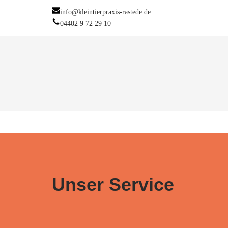
info@kleintierpraxis-rastede.de
04402 9 72 29 10
Zum
Inhalt
springen
Unser Service